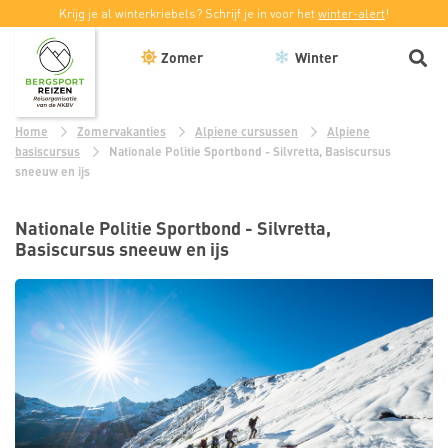
Krijg je al winterkriebels? Schrijf je in voor het
winter-alert
!
Zomer
Winter
Home
Zomervakanties
Alpiene cursussen
Alpiene
basiscursus
Nationale Politie Sportbond - Silvretta, Basiscursus
sneeuw en ijs
Nationale Politie Sportbond - Silvretta,
Basiscursus sneeuw en ijs