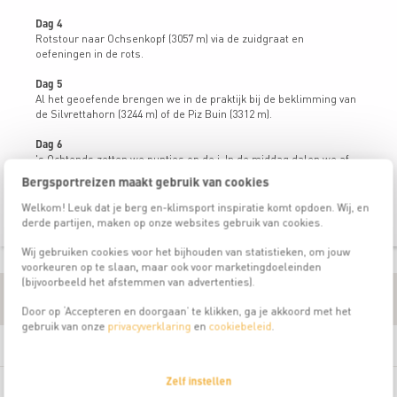
Dag 4
Rotstour naar Ochsenkopf (3057 m) via de zuidgraat en
oefeningen in de rots.
Dag 5
Al het geoefende brengen we in de praktijk bij de beklimming van
de Silvrettahorn (3244 m) of de Piz Buin (3312 m).
Dag 6
's Ochtends zetten we puntjes op de i. In de middag dalen we af
naar de Bielerhöhe.
Bergsportreizen maakt gebruik van cookies
Vanaf hier nemen we de bus terug naar Galtür.
Welkom! Leuk dat je berg en-klimsport inspiratie komt opdoen. Wij, en
derde partijen, maken op onze websites gebruik van cookies.
Wij gebruiken cookies voor het bijhouden van statistieken, om jouw
voorkeuren op te slaan, maar ook voor marketingdoeleinden
(bijvoorbeeld het afstemmen van advertenties).
Praktische informatie
Door op ‘Accepteren en doorgaan’ te klikken, ga je akkoord met het
gebruik van onze
privacyverklaring
en
cookiebeleid
.
Deelname eis
Zelf instellen
Reisleiding