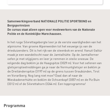
Samenwerkingsverband NATIONALE POLITIE SPORTBOND en
Bergsportreizen
De cursus staat alleen open voor medewerkers van de Nationale
Politie en de Koninklijke Marechaussee.
In het ruige Silvrettagebergte leer je de eerste vaardigheden van het
alpinisme. Van groene Alpenweiden tot het eeuwige ijs van de
drieduizenders. Dit is het rijk van de steenbok en arend. Vanuit Galtür
maak je een wandeltocht naar de Jamtalhütte. Op de Jamtalferner
oefen je met stijgijzers en leer je remmen in steile sneeuw. De
volgende dag beklim je de Haagspitze (3029 m). Voor het oefenen van
gletsjerspleetreddingen ga je naar de Vermuntgletsjer en beklim je
de Dreiländerspitze (3197 m) op de grens tussen Graubünden, Tirol
en Vorarlberg. Nog lang niet moe? Daal dan af naar de
Wiesbadenerhütte en beklim de Ochsenkopf (3057 m) en de Piz Buin
(3312 m) of de Silvrettahorn (3244 m). Een topprogramma!
Programma