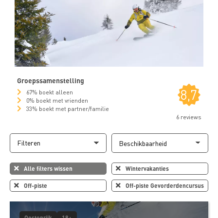
Groepssamenstelling
8,7
67% boekt alleen
0% boekt met vrienden
33% boekt met partner/familie
6 reviews
Filteren
Alle filters wissen
Wintervakanties
Off-piste
Off-piste Gevorderdencursus
Oostenrijk
18+