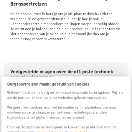
Bergsportreizen
Na de basiscursus is het tijd om je off-piste techniek verder te
verdiepen. In de gevorderdencursus leer je hoe je ook in
uitdagender terrein met steilere hellingen soepel en veilig afdaalt.
Je werkt aan je balans, snelheid en precisie, ook in lastiger terrein.
Met videoanalyse van je skiën krijg je persoonlijke tips om je
techniek nog verder te verbeteren.
Veelgestelde vragen over de off-piste techniek
gevorderdencursus
Bergsportreizen maakt gebruik van cookies
Welkom! Leuk dat je berg en-klimsport inspiratie komt opdoen. Wij, en
Voor wie is de off-piste techniek gevorderdencursus?
derde partijen, maken op onze websites gebruik van cookies.
Wij gebruiken cookies voor het bijhouden van statistieken, om jouw
Hoe train ik voor de cursus?
voorkeuren op te slaan, maar ook voor marketingdoeleinden
(bijvoorbeeld het afstemmen van advertenties).
Door op ‘Accepteren en doorgaan’ te klikken, ga je akkoord met het
Ben ik voldoende verzekerd?