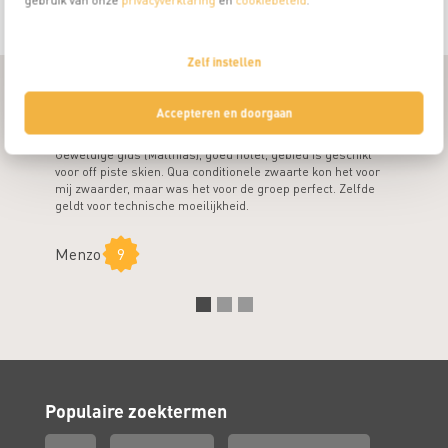
gebruik van onze
privacyverklaring
en
cookiebeleid
.
Zelf instellen
Wat zeggen leden over de off-piste techniek
Accepteren en doorgaan
gevorderdencursussen
Geweldige gids (Matthias), goed hotel, gebied is geschikt
Het gebie
voor off piste skien. Qua conditionele zwaarte kon het voor
sneeuw). 
mij zwaarder, maar was het voor de groep perfect. Zelfde
geldt voor technische moeilijkheid.
Frank
Menzo
9
Populaire zoektermen