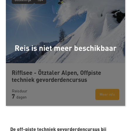
Reis is niet meer beschikbaar
Rifflsee - Ötztaler Alpen, Offpiste
techniek gevorderdencursus
Reisduur
Meer info
7
dagen
De off-piste techniek gevorderdencursus bij