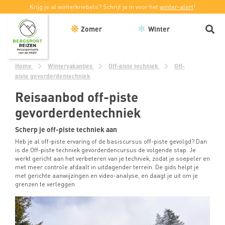
Krijg je al winterkriebels? Schrijf je in voor het
winter-alert
!
Zomer
Winter
Home
Wintervakanties
Off-piste techniek
Off-
piste gevorderdentechniek
Reisaanbod off-piste
gevorderdentechniek
Scherp je off-piste techniek aan
Heb je al off-piste ervaring of de basiscursus off-piste gevolgd? Dan
is de Off-piste techniek gevorderdencursus de volgende stap. Je
werkt gericht aan het verbeteren van je techniek, zodat je soepeler en
met meer controle afdaalt in uitdagender terrein. De gids helpt je
met gerichte aanwijzingen en video-analyse, en daagt je uit om je
grenzen te verleggen.