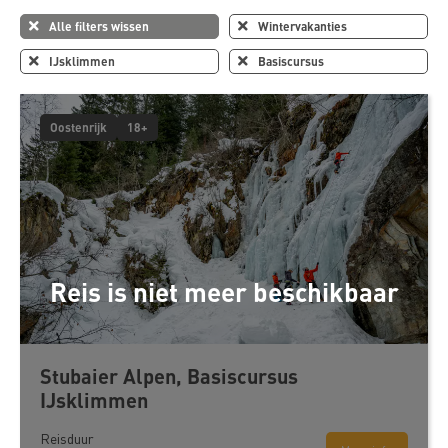
Alle filters wissen
Wintervakanties
IJsklimmen
Basiscursus
Oostenrijk
18+
Reis is niet meer beschikbaar
Stubaier Alpen, Basiscursus
IJsklimmen
Reisduur