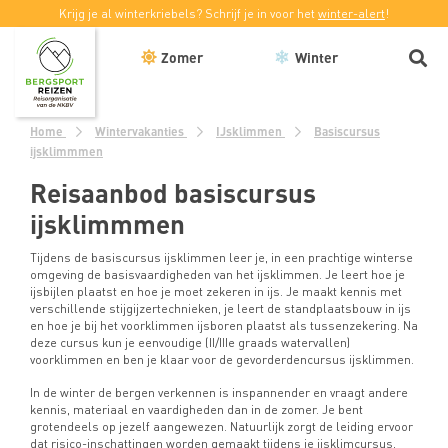
Krijg je al winterkriebels? Schrijf je in voor het
winter-alert
!
Zomer
Winter
Home
Wintervakanties
IJsklimmen
Basiscursus
ijsklimmmen
Reisaanbod basiscursus
ijsklimmmen
Tijdens de basiscursus ijsklimmen leer je, in een prachtige winterse
omgeving de basisvaardigheden van het ijsklimmen. Je leert hoe je
ijsbijlen plaatst en hoe je moet zekeren in ijs. Je maakt kennis met
verschillende stijgijzertechnieken, je leert de standplaatsbouw in ijs
en hoe je bij het voorklimmen ijsboren plaatst als tussenzekering. Na
deze cursus kun je eenvoudige (II/IIIe graads watervallen)
voorklimmen en ben je klaar voor de gevorderdencursus ijsklimmen.
In de winter de bergen verkennen is inspannender en vraagt andere
kennis, materiaal en vaardigheden dan in de zomer. Je bent
grotendeels op jezelf aangewezen. Natuurlijk zorgt de leiding ervoor
dat risico-inschattingen worden gemaakt tijdens je ijsklimcursus,