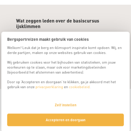
Wat zeggen leden over de basiscursus
ijsklimmen
De vaardigheid en het enthousiasme van de gids was een
Super cur
Bergsportreizen maakt gebruik van cookies
groot pluspunt voor deze cursus!
schouders
routine.
Welkom! Leuk dat je berg en-klimsport inspiratie komt opdoen. Wij, en
Stephanie
9
derde partijen, maken op onze websites gebruik van cookies.
Mikolaj
Wij gebruiken cookies voor het bijhouden van statistieken, om jouw
voorkeuren op te slaan, maar ook voor marketingdoeleinden
(bijvoorbeeld het afstemmen van advertenties).
Door op ‘Accepteren en doorgaan’ te klikken, ga je akkoord met het
gebruik van onze
privacyverklaring
en
cookiebeleid
.
De basiscursus ijsklimmen van Bergsportreizen
Zelf instellen
Met de basiscursus ijsklimmen van Bergsportreizen leer je niet
alleen de basistechnieken van het ijsklimmen, maar maak je ook
Accepteren en doorgaan
kennis met de adembenemende, winterse Alpen. Onder
begeleiding van ervaren UIAGM-berggidsen ga je de bergen in en