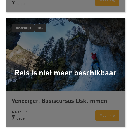
Meer info
7
dagen
Oostenrijk
18+
Reis is niet meer beschikbaar
Venediger, Basiscursus IJsklimmen
Reisduur
Meer info
7
dagen