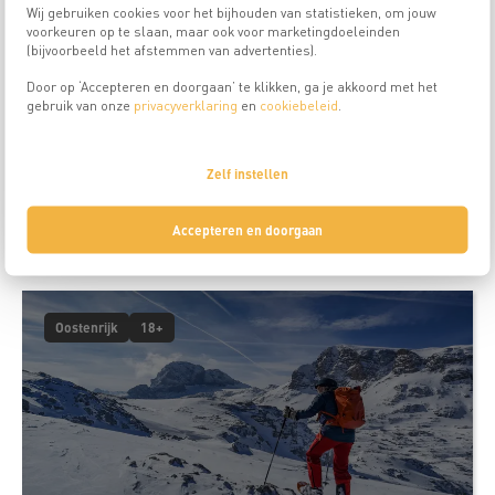
Wij gebruiken cookies voor het bijhouden van statistieken, om jouw
voorkeuren op te slaan, maar ook voor marketingdoeleinden
Reis is niet meer beschikbaar
(bijvoorbeeld het afstemmen van advertenties).
Door op ‘Accepteren en doorgaan’ te klikken, ga je akkoord met het
gebruik van onze
privacyverklaring
en
cookiebeleid
.
Grisons - ten zuiden van de Berninapas,
Sneeuwschoen huttentocht
Zelf instellen
Reisduur
Meer info
8
Accepteren en doorgaan
dagen
Oostenrijk
18+