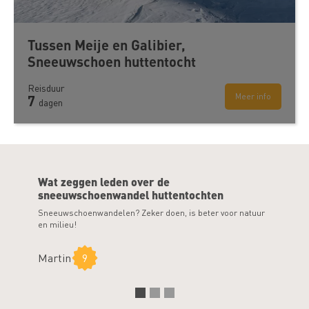
Tussen Meije en Galibier,
Sneeuwschoen huttentocht
Reisduur
Meer info
7
dagen
Wat zeggen leden over de
sneeuwschoenwandel huttentochten
Sneeuwschoenwandelen? Zeker doen, is beter voor natuur
Pittige ma
en milieu!
Moniqu
Martin
9