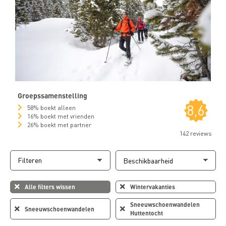
Groepssamenstelling
8,6
58% boekt alleen
16% boekt met vrienden
26% boekt met partner
142 reviews
Filteren
Alle filters wissen
Wintervakanties
Sneeuwschoenwandelen
Sneeuwschoenwandelen
Huttentocht