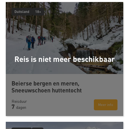
Duitsland
18+
Reis is niet meer beschikbaar
Beierse bergen en meren,
Sneeuwschoen huttentocht
Reisduur
Meer info
7
dagen