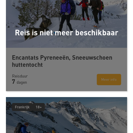
Reis is niet meer beschikbaar
Encantats Pyreneeën, Sneeuwschoen
huttentocht
Reisduur
Meer info
7
dagen
Frankrijk
18+