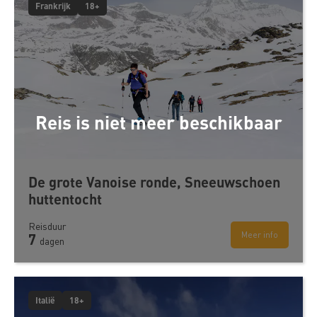
Frankrijk
18+
Reis is niet meer beschikbaar
De grote Vanoise ronde, Sneeuwschoen
huttentocht
Reisduur
Meer info
7
dagen
Italië
18+