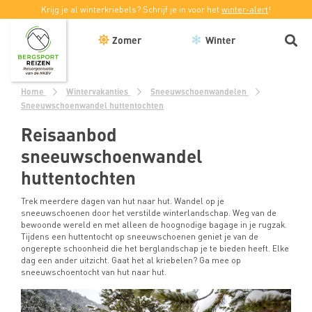
Krijg je al winterkriebels? Schrijf je in voor het
winter-alert
!
Zomer
Winter
Home
Wintervakanties
Sneeuwschoenwandelen
Sneeuwschoenwandel huttentochten
Reisaanbod
sneeuwschoenwandel
huttentochten
Trek meerdere dagen van hut naar hut. Wandel op je
sneeuwschoenen door het verstilde winterlandschap. Weg van de
bewoonde wereld en met alleen de hoognodige bagage in je rugzak.
Tijdens een huttentocht op sneeuwschoenen geniet je van de
ongerepte schoonheid die het berglandschap je te bieden heeft. Elke
dag een ander uitzicht. Gaat het al kriebelen? Ga mee op
sneeuwschoentocht van hut naar hut.