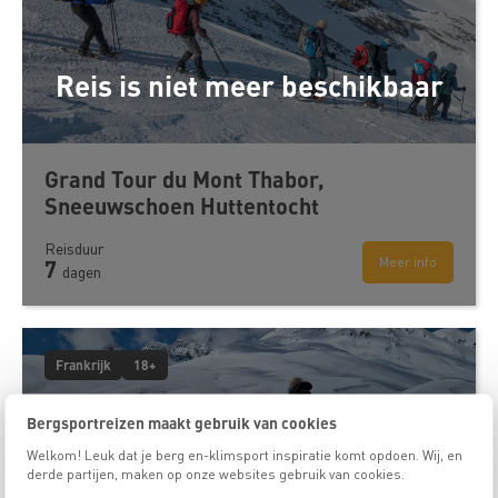
Reis is niet meer beschikbaar
Grand Tour du Mont Thabor,
Sneeuwschoen Huttentocht
Reisduur
Meer info
7
dagen
Frankrijk
18+
Bergsportreizen maakt gebruik van cookies
Welkom! Leuk dat je berg en-klimsport inspiratie komt opdoen. Wij, en
derde partijen, maken op onze websites gebruik van cookies.