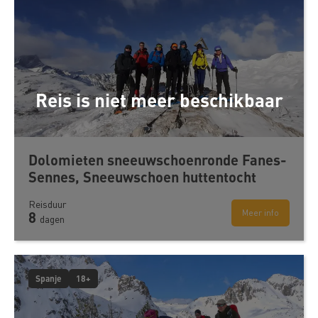
Reis is niet meer beschikbaar
Dolomieten sneeuwschoenronde Fanes-
Sennes, Sneeuwschoen huttentocht
Reisduur
Meer info
8
dagen
Spanje
18+