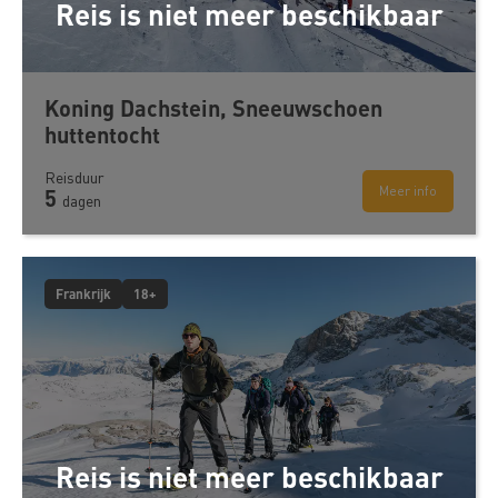
Reis is niet meer beschikbaar
Koning Dachstein, Sneeuwschoen
huttentocht
Reisduur
Meer info
5
dagen
Frankrijk
18+
Reis is niet meer beschikbaar