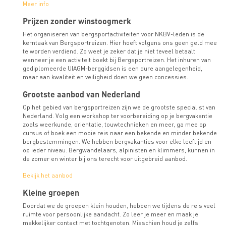
Meer info
Prijzen zonder winstoogmerk
Het organiseren van bergsportactiviteiten voor NKBV-leden is de
kerntaak van Bergsportreizen. Hier hoeft volgens ons geen geld mee
te worden verdiend. Zo weet je zeker dat je niet teveel betaalt
wanneer je een activiteit boekt bij Bergsportreizen. Het inhuren van
gediplomeerde UIAGM-berggidsen is een dure aangelegenheid,
maar aan kwaliteit en veiligheid doen we geen concessies.
Grootste aanbod van Nederland
Op het gebied van bergsportreizen zijn we de grootste specialist van
Nederland. Volg een workshop ter voorbereiding op je bergvakantie
zoals weerkunde, oriëntatie, touwtechnieken en meer, ga mee op
cursus of boek een mooie reis naar een bekende en minder bekende
bergbestemmingen. We hebben bergvakanties voor elke leeftijd en
op ieder niveau. Bergwandelaars, alpinisten en klimmers, kunnen in
de zomer en winter bij ons terecht voor uitgebreid aanbod.
Bekijk het aanbod
Kleine groepen
Doordat we de groepen klein houden, hebben we tijdens de reis veel
ruimte voor persoonlijke aandacht. Zo leer je meer en maak je
makkelijker contact met tochtgenoten. Misschien houd je zelfs