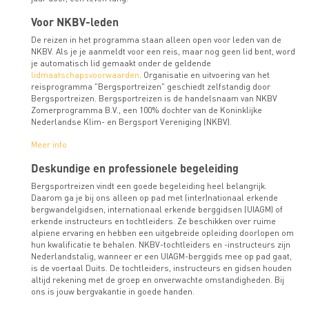
Twitter
Voor NKBV-leden
De reizen in het programma staan alleen open voor leden van de
Delen
NKBV. Als je je aanmeldt voor een reis, maar nog geen lid bent, word
op
je automatisch lid gemaakt onder de geldende
LinkedIn
lidmaatschapsvoorwaarden
. Organisatie en uitvoering van het
reisprogramma "Bergsportreizen" geschiedt zelfstandig door
Bergsportreizen. Bergsportreizen is de handelsnaam van NKBV
WhatsApp
Zomerprogramma B.V., een 100% dochter van de Koninklijke
Link
Nederlandse Klim- en Bergsport Vereniging (NKBV).
om
te
Meer info
delen
Deskundige en professionele begeleiding
Bergsportreizen vindt een goede begeleiding heel belangrijk.
Daarom ga je bij ons alleen op pad met (inter)nationaal erkende
bergwandelgidsen, internationaal erkende berggidsen (UIAGM) of
erkende instructeurs en tochtleiders. Ze beschikken over ruime
alpiene ervaring en hebben een uitgebreide opleiding doorlopen om
hun kwalificatie te behalen. NKBV-tochtleiders en -instructeurs zijn
Nederlandstalig, wanneer er een UIAGM-berggids mee op pad gaat,
is de voertaal Duits. De tochtleiders, instructeurs en gidsen houden
altijd rekening met de groep en onverwachte omstandigheden. Bij
ons is jouw bergvakantie in goede handen.