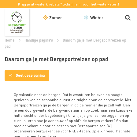
Krijg je al winterkriebels? Schrijf je in voor het
winter-alert
!
Zomer
Winter
Home
Handige pagina's
Daarom ga je met Bergsportreizen op
pad
Daarom ga je met Bergsportreizen op pad
Deel deze pagina
Sluiten
Op vakantie naar de bergen. Dat is avonturen beleven op hoogte,
genieten van de schoonheid, rust en ruigheid van de bergwereld. Met
Delen
Bergsportreizen ga je de bergen in op de manier die je zelf wilt. Ben
op
je een doorgewinterde bergwandelaar en op zoek naar een klassieke
Facebook
huttentocht onder begeleiding? Of wil je je grenzen verleggen en op
cursus leren hoe je aan touw of op ski’s de bergen verkent? Ga dan
mee op vakantie naar de bergen met Bergsportreizen. Wij
Delen
organiseren bergvakanties voor NKBV-leden. Op elk niveau, het hele
op
jaar door, een leven lang.