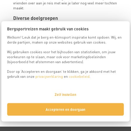
vrienden over aan je reis met wie je later nog veel meer tochten
maakt.
Diverse doelgroepen
Bergsportreizen organiseert reizen voor NKBV-leden. De reizen die
Bergsportreizen maakt gebruik van cookies
in het programma worden aangeboden zijn voor deelnemers van
18
jaar en ouder
. We organiseren daarnaast reizen voor specifieke
Welkom! Leuk dat je berg en-klimsport inspiratie komt opdoen. Wij, en
doelgroepen zoals:
derde partijen, maken op onze websites gebruik van cookies.
Gezinnen
Wij gebruiken cookies voor het bijhouden van statistieken, om jouw
14 tot 18 jaar
voorkeuren op te slaan, maar ook voor marketingdoeleinden
18-25 jaar
(bijvoorbeeld het afstemmen van advertenties).
25-45 jaar
50 -plus
Door op ‘Accepteren en doorgaan’ te klikken, ga je akkoord met het
gebruik van onze
privacyverklaring
en
cookiebeleid
.
Meer dan 100 jaar specialist in bergsportvakanties
Al meer dan 100 jaar organiseren wij bergsportactiviteiten naar
bekende en minder bekende bergbestemmingen. Met feedback en op
Zelf instellen
verzoek van onze deelnemers vernieuwen en verbeteren we jaarlijks
onze reizen. Voor de 66.000 NKBV-leden en met uitstekende
recensies is Bergsportreizen de autoriteit op het gebied van klim- en
Accepteren en doorgaan
bergsport.