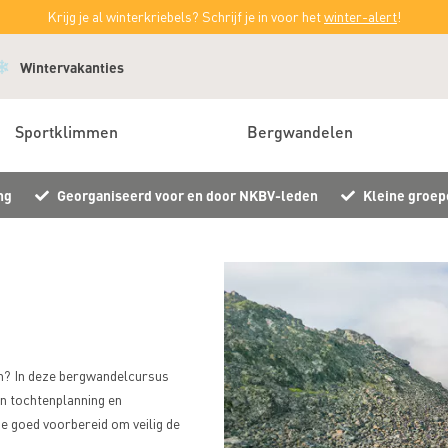
Krijg je al winterkriebels? Schrijf je in voor het
winter-alert
!
Wintervakanties
Sportklimmen
Bergwandelen
ng
Georganiseerd voor en door NKBV-leden
Kleine groep
en? In deze bergwandelcursus
an tochtenplanning en
je goed voorbereid om veilig de