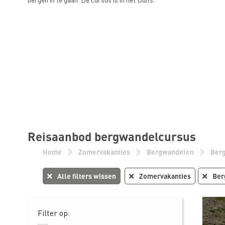
Reisaanbod bergwandelcursus
Home
Zomervakanties
Bergwandelen
Ber
Alle filters wissen
Zomervakanties
Ber
Filter op: