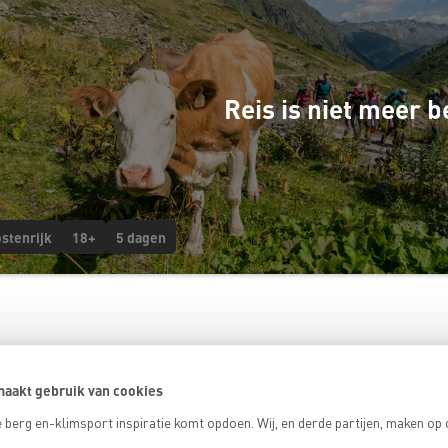
Reis is niet meer 
stenrijk
18+
5 dagen
aakt gebruik van cookies
 berg en-klimsport inspiratie komt opdoen. Wij, en derde partijen, maken op
.