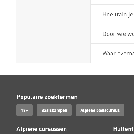
Hoe train j
Door wie wo
Waar overna
Populaire zoektermen
18+
Basiskampen
Alpiene basiscursus
Alpiene cursussen
Huttent