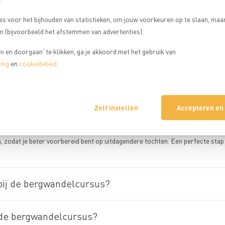
es voor het bijhouden van statistieken, om jouw voorkeuren op te slaan, maa
 (bijvoorbeeld het afstemmen van advertenties).
 en doorgaan’ te klikken, ga je akkoord met het gebruik van
ing
en
cookiebeleid
.
treizen
Zelf instellen
Accepteren en
 de bergen in. Tijdens de bergwandelcursus leer je veilig en zelfstandig be
n weersomstandigheden. Ook komt de basis van touwgebruik aan bod voor extra
n, zodat je beter voorbereid bent op uitdagendere tochten. Een perfecte stap
 bij de bergwandelcursus?
 de bergwandelcursus?