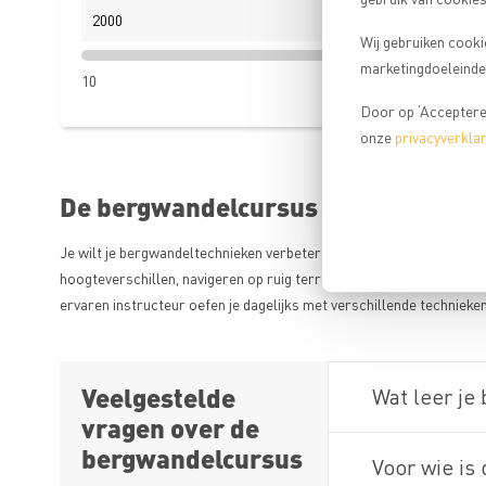
Wij gebruiken cooki
marketingdoeleinden
2000+
10
Door op ‘Accepteren
onze
privacyverklar
De bergwandelcursus van Bergspor
Je wilt je bergwandeltechnieken verbeteren en met meer vertrouwen
hoogteverschillen, navigeren op ruig terrein en het inschatten va
ervaren instructeur oefen je dagelijks met verschillende technieke
Veelgestelde
Wat leer je
vragen over de
bergwandelcursus
Voor wie is