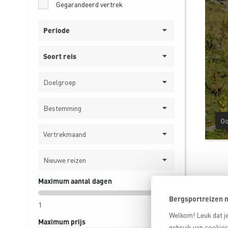
Gegarandeerd vertrek
Periode
Soort reis
Doelgroep
Bestemming
Oo
Vertrekmaand
Nieuwe reizen
Maximum aantal dagen
Bergsportreizen m
20+
1
Welkom! Leuk dat je
Maximum prijs
gebruik van cookies