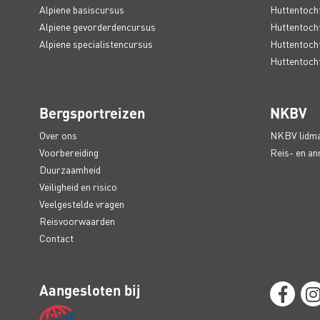
Alpiene basiscursus
Huttentocht
Alpiene gevorderdencursus
Huttentocht
Alpiene specialistencursus
Huttentocht
Huttentochte
Bergsportreizen
NKBV
Over ons
NKBV lidm
Voorbereiding
Reis- en an
Duurzaamheid
Veiligheid en risico
Veelgestelde vragen
Reisvoorwaarden
Contact
Aangesloten bij