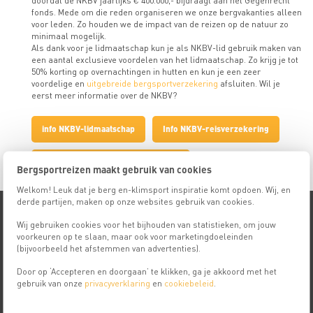
doordat de NKBV jaarlijks € 400.000,- bijdraagt aan het Gegenrecht
fonds. Mede om die reden organiseren we onze bergvakanties alleen
voor leden. Zo houden we de impact van de reizen op de natuur zo
minimaal mogelijk.
Als dank voor je lidmaatschap kun je als NKBV-lid gebruik maken van
een aantal exclusieve voordelen van het lidmaatschap. Zo krijg je tot
50% korting op overnachtingen in hutten en kun je een zeer
voordelige en
uitgebreide bergsportverzekering
afsluiten. Wil je
eerst meer informatie over de NKBV?
info NKBV-lidmaatschap
Info NKBV-reisverzekering
Info NKBV-annuleringsverzekering
Bergsportreizen maakt gebruik van cookies
Welkom! Leuk dat je berg en-klimsport inspiratie komt opdoen. Wij, en
derde partijen, maken op onze websites gebruik van cookies.
Populaire zoektermen
Wij gebruiken cookies voor het bijhouden van statistieken, om jouw
voorkeuren op te slaan, maar ook voor marketingdoeleinden
(bijvoorbeeld het afstemmen van advertenties).
18+
Basiskampen
Alpiene basiscursus
Door op ‘Accepteren en doorgaan’ te klikken, ga je akkoord met het
gebruik van onze
privacyverklaring
en
cookiebeleid
.
Alpiene cursussen