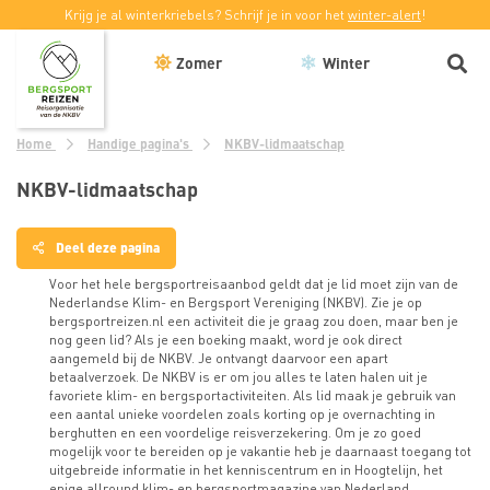
Krijg je al winterkriebels? Schrijf je in voor het
winter-alert
!
Zomer
Winter
Home
Handige pagina's
NKBV-lidmaatschap
NKBV-lidmaatschap
Deel deze pagina
Sluiten
Voor het hele bergsportreisaanbod geldt dat je lid moet zijn van de
Nederlandse Klim- en Bergsport Vereniging (NKBV). Zie je op
bergsportreizen.nl een activiteit die je graag zou doen, maar ben je
nog geen lid? Als je een boeking maakt, word je ook direct
Delen
aangemeld bij de NKBV. Je ontvangt daarvoor een apart
op
betaalverzoek. De NKBV is er om jou alles te laten halen uit je
Facebook
favoriete klim- en bergsportactiviteiten. Als lid maak je gebruik van
een aantal unieke voordelen zoals korting op je overnachting in
berghutten en een voordelige reisverzekering. Om je zo goed
Delen
mogelijk voor te bereiden op je vakantie heb je daarnaast toegang tot
op
uitgebreide informatie in het kenniscentrum en in Hoogtelijn, het
Twitter
enige allround klim- en bergsportmagazine van Nederland.