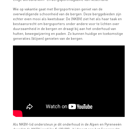
Wie op vakantie gaat met Bergsportreizen geniet van de
Delen
overweldigende schoonheid van de bergen. Deze berggebieden zijn
op
echter even mooi als kwetsbaar. De (NKBV) ziet het als haar taak en
LinkedIn
bestaansrecht om bergsporters onder andere voor te lichten over
duurzaamheid in de bergen en draagt bij aan het onderhoud van
hutten, bewegwijzering en paden. Zo kunnen huidige en toekomstige
WhatsApp
generaties (blijven) genieten van de bergen.
Link
om
te
delen
Als NKBV-lid ondersteun je dit onderhoud in de Alpen en Pyreneeën