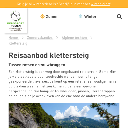
Krijg je al winterkriebels? Schrijf je in voor het
winter-alert
!
Zomer
Winter
Home
Zomervakanties
Alpiene tochten
Klettersteig
Reisaanbod klettersteig
Tussen rotsen en touwbruggen
Een klettersteig is een weg door ongebaand rotsterrein. Soms klim
je via staalkabels door loodrechte wanden, soms langs
geëxponeerde traverses. Je komt op een relatief eenvoudige manier
op plekken waar je niet zou komen tijdens een gewone
bergwandeling. Via hang- en touwbruggen, pinnen, ijzeren trappen
en beugels ga je over kloven van de ene naar de andere bergwand.