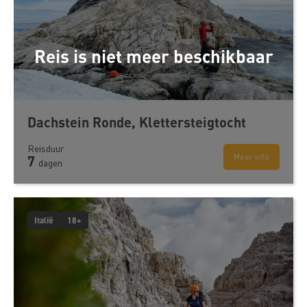
Reis is niet meer beschikbaar
Dachstein Ronde, Klettersteigtocht
Reisduur
Meer info
7
dagen
Italië
18+