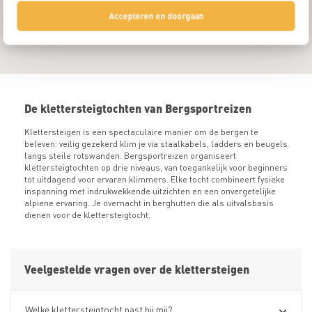
Accepteren en doorgaan
De klettersteigtochten van Bergsportreizen
Klettersteigen is een spectaculaire manier om de bergen te
beleven: veilig gezekerd klim je via staalkabels, ladders en beugels
langs steile rotswanden. Bergsportreizen organiseert
klettersteigtochten op drie niveaus, van toegankelijk voor beginners
tot uitdagend voor ervaren klimmers. Elke tocht combineert fysieke
inspanning met indrukwekkende uitzichten en een onvergetelijke
alpiene ervaring. Je overnacht in berghutten die als uitvalsbasis
dienen voor de klettersteigtocht.
Veelgestelde vragen over de klettersteigen
Welke klettersteigtocht past bij mij?