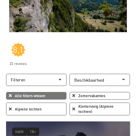
8,1
23 reviews
Filteren
Alle filters wissen
Zomervakanties
Klettersteig (Alpiene
Alpiene tochten
tochten)
Italië
18+