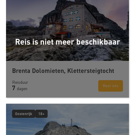
Reis is niet meer beschikbaar
Brenta Dolomieten, Klettersteigtocht
Reisduur
Meer info
7
dagen
Oostenrijk
18+