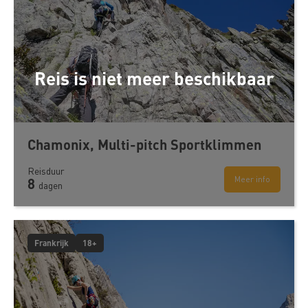
Reis is niet meer beschikbaar
Chamonix, Multi-pitch Sportklimmen
Reisduur
Meer info
8
dagen
Frankrijk
18+