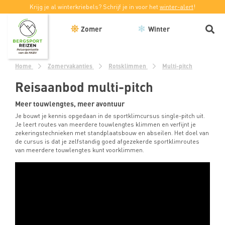
Krijg je al winterkriebels? Schrijf je in voor het
winter-alert
!
Zomer
Winter
Home
Zomervakanties
Rotsklimmen
Multi-pitch
Reisaanbod multi-pitch
Meer touwlengtes, meer avontuur
Je bouwt je kennis opgedaan in de sportklimcursus single-pitch uit.
Je leert routes van meerdere touwlengtes klimmen en verfijnt je
zekeringstechnieken met standplaatsbouw en abseilen. Het doel van
de cursus is dat je zelfstandig goed afgezekerde sportklimroutes
van meerdere touwlengtes kunt voorklimmen.