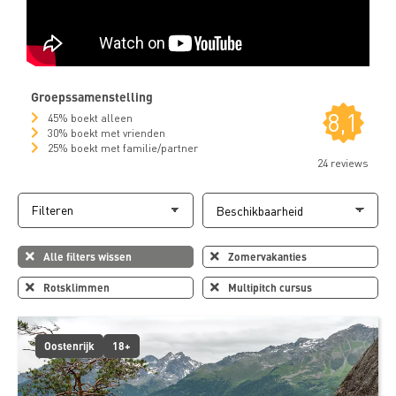
Groepssamenstelling
8,1
45% boekt alleen
30% boekt met vrienden
25% boekt met familie/partner
24 reviews
Filteren
Alle filters wissen
Zomervakanties
Rotsklimmen
Multipitch cursus
Oostenrijk
18+