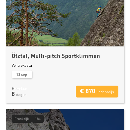
Ötztal, Multi-pitch Sportklimmen
Vertrekdata
12 sep
Reisduur
€ 870
ledenprijs
8
dagen
Frankrijk
18+