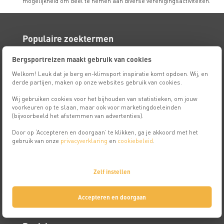
mogelijkheid om deel te nemen aan diverse verenigingsactiviteiten.
Populaire zoektermen
Bergsportreizen maakt gebruik van cookies
18+
Basiskampen
Alpiene basiscursus
Welkom! Leuk dat je berg en-klimsport inspiratie komt opdoen. Wij, en
derde partijen, maken op onze websites gebruik van cookies.
Alpiene cursussen
Wij gebruiken cookies voor het bijhouden van statistieken, om jouw
Alpiene basiscursus
voorkeuren op te slaan, maar ook voor marketingdoeleinden
Alpiene gevorderdencursus
(bijvoorbeeld het afstemmen van advertenties).
Alpiene specialistencursus
Door op ‘Accepteren en doorgaan’ te klikken, ga je akkoord met het
gebruik van onze
privacyverklaring
en
cookiebeleid
.
Huttentochten
Huttentochten in Oostenrijk
Zelf instellen
Huttentochten in Zwitserland
Huttentochten in Frankrijk
Accepteren en doorgaan
Huttentochten in Italië