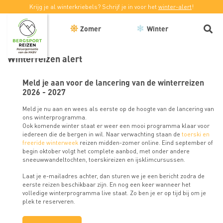
Krijg je al winterkriebels? Schrijf je in voor het
winter-alert
!
Zomer
Winter
Winterreizen alert
Meld je aan voor de lancering van de winterreizen
2026 - 2027
Meld je nu aan en wees als eerste op de hoogte van de lancering van
ons winterprogramma.
Ook komende winter staat er weer een mooi programma klaar voor
iedereen die de bergen in wil. Naar verwachting staan de
toerski en
freeride winterweek
reizen midden-zomer online. Eind september of
begin oktober volgt het complete aanbod, met onder andere
sneeuwwandeltochten, toerskireizen en ijsklimcursussen.
Laat je e-mailadres achter, dan sturen we je een bericht zodra de
eerste reizen beschikbaar zijn. En nog een keer wanneer het
volledige winterprogramma live staat. Zo ben je er op tijd bij om je
plek te reserveren.