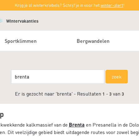
Krijg je al winterkriebels? Schrijf je in voor het
winter-alert
!
Wintervakanties
Sportklimmen
Bergwandelen
Er is gezocht naar 'brenta' - Resultaten
-
van
1
3
3
p
Brenta
ukwekkende kalkmassief van de
en Presanella in de Dolo
. Dit veelzijdige gebied biedt uitdagende routes voor zowel beg