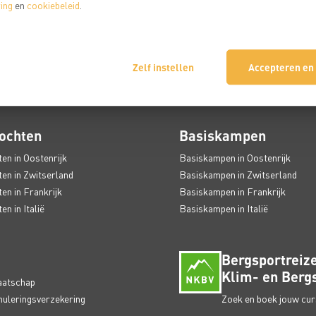
ing
en
cookiebeleid
.
Zelf instellen
Accepteren en
ochten
Basiskampen
en in Oostenrijk
Basiskampen in Oostenrijk
en in Zwitserland
Basiskampen in Zwitserland
en in Frankrijk
Basiskampen in Frankrijk
n in Italië
Basiskampen in Italië
Bergsportreize
Klim- en Bergs
aatschap
nuleringsverzekering
Zoek en boek jouw curs