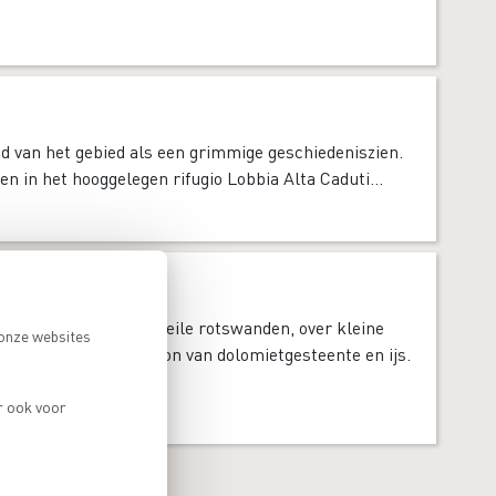
id van het gebied als een grimmige geschiedeniszien.
n in het hooggelegen rifugio Lobbia Alta Caduti...
tino klim je langs steile rotswanden, over kleine
 onze websites
Brenta
n de
, een bastion van dolomietgesteente en ijs.
r ook voor