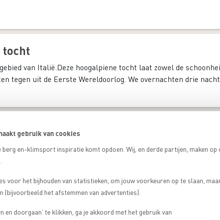
 tocht
gebied van Italië.Deze hoogalpiene tocht laat zowel de schoonhe
ten tegen uit de Eerste Wereldoorlog. We overnachten drie nachte
tocht
aakt gebruik van cookies
Brenta
nkerpunt naar ankerpunt schuiven. In de
Dolomieten in Tren
 berg en-klimsport inspiratie komt opdoen. Wij, en derde partijen, maken op
 rotstorens. Zeven dagen trek je rond door dit klimparadijs va
.
es voor het bijhouden van statistieken, om jouw voorkeuren op te slaan, maa
 (bijvoorbeeld het afstemmen van advertenties).
 en doorgaan’ te klikken, ga je akkoord met het gebruik van