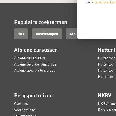
onze
privacyverklar
Populaire zoektermen
18+
Basiskampen
Alpiene basiscursus
Alpiene cursussen
Huttent
Alpiene basiscursus
Huttentocht
Alpiene gevorderdencursus
Huttentocht
Alpiene specialistencursus
Huttentocht
Huttentochte
Bergsportreizen
NKBV
Over ons
NKBV lidm
Voorbereiding
Reis- en an
Duurzaamheid