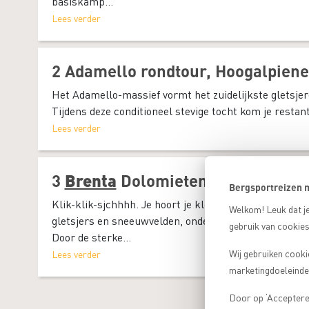
basiskamp...
Lees verder
2
Adamello rondtour, Hoogalpiene
Het Adamello-massief vormt het zuidelijkste gletsjer
Tijdens deze conditioneel stevige tocht kom je restan
Lees verder
3
Brenta
Dolomieten, Klettersteig
Bergsportreizen m
Klik-klik-sjchhhh. Je hoort je klettersteigset van a
Welkom! Leuk dat je
gletsjers en sneeuwvelden, onder de schaduw van hoge
gebruik van cookies
Door de sterke...
Wij gebruiken cooki
Lees verder
marketingdoeleinden
Door op ‘Accepteren