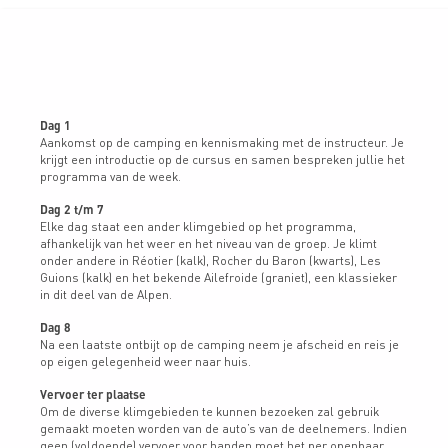
Dag 1
Aankomst op de camping en kennismaking met de instructeur. Je
krijgt een introductie op de cursus en samen bespreken jullie het
programma van de week.
Dag 2 t/m 7
Elke dag staat een ander klimgebied op het programma,
afhankelijk van het weer en het niveau van de groep. Je klimt
onder andere in Réotier (kalk), Rocher du Baron (kwarts), Les
Guions (kalk) en het bekende Ailefroide (graniet), een klassieker
in dit deel van de Alpen.
Dag 8
Na een laatste ontbijt op de camping neem je afscheid en reis je
op eigen gelegenheid weer naar huis.
Vervoer ter plaatse
Om de diverse klimgebieden te kunnen bezoeken zal gebruik
gemaakt moeten worden van de auto’s van de deelnemers. Indien
geen (voldoende) vervoer voor handen moet het per openbaar