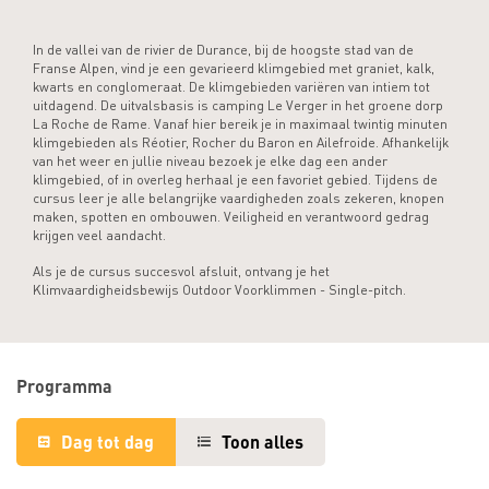
In de vallei van de rivier de Durance, bij de hoogste stad van de
Franse Alpen, vind je een gevarieerd klimgebied met graniet, kalk,
kwarts en conglomeraat. De klimgebieden variëren van intiem tot
uitdagend. De uitvalsbasis is camping Le Verger in het groene dorp
La Roche de Rame. Vanaf hier bereik je in maximaal twintig minuten
klimgebieden als Réotier, Rocher du Baron en Ailefroide. Afhankelijk
van het weer en jullie niveau bezoek je elke dag een ander
klimgebied, of in overleg herhaal je een favoriet gebied. Tijdens de
cursus leer je alle belangrijke vaardigheden zoals zekeren, knopen
maken, spotten en ombouwen. Veiligheid en verantwoord gedrag
krijgen veel aandacht.
Als je de cursus succesvol afsluit, ontvang je het
Klimvaardigheidsbewijs Outdoor Voorklimmen - Single-pitch.
Programma
Dag tot dag
Toon alles