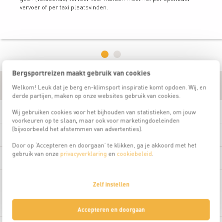
vervoer of per taxi plaatsvinden.
Bergsportreizen maakt gebruik van cookies
Praktische informatie
Welkom! Leuk dat je berg en-klimsport inspiratie komt opdoen. Wij, en
derde partijen, maken op onze websites gebruik van cookies.
Deelname eis
Wij gebruiken cookies voor het bijhouden van statistieken, om jouw
voorkeuren op te slaan, maar ook voor marketingdoeleinden
(bijvoorbeeld het afstemmen van advertenties).
Reisleiding
Door op ‘Accepteren en doorgaan’ te klikken, ga je akkoord met het
gebruik van onze
privacyverklaring
en
cookiebeleid
.
Uitrusting
Accommodatie
Zelf instellen
Prijsinfo
Accepteren en doorgaan