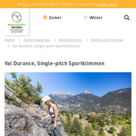
Krijg je al winterkriebels? Schrijf je in voor het
winter-alert
!
Zomer
Winter
Home
Zomervakanties
Rotsklimmen
Single-pitch cursus
Val Durance, Single-pitch Sportklimmen
Val Durance, Single-pitch Sportklimmen