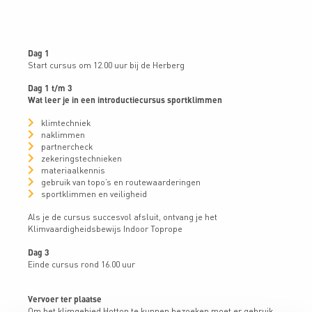
Dag 1
Start cursus om 12.00 uur bij de Herberg
Dag 1 t/m 3
Wat leer je in een introductiecursus sportklimmen
klimtechniek
naklimmen
partnercheck
zekeringstechnieken
materiaalkennis
gebruik van topo’s en routewaarderingen
sportklimmen en veiligheid
Als je de cursus succesvol afsluit, ontvang je het
Klimvaardigheidsbewijs Indoor Toprope
Dag 3
Einde cursus rond 16.00 uur
Vervoer ter plaatse
Om het klimgebied Hotton te kunnen bezoeken moet er gebruik