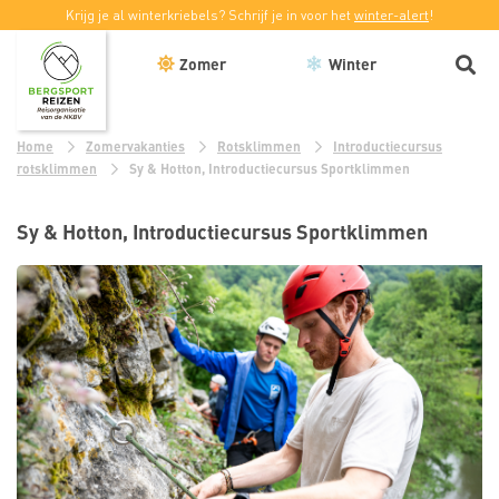
Krijg je al winterkriebels? Schrijf je in voor het
winter-alert
!
Zomer
Winter
Home
Zomervakanties
Rotsklimmen
Introductiecursus
rotsklimmen
Sy & Hotton, Introductiecursus Sportklimmen
Sy & Hotton, Introductiecursus Sportklimmen