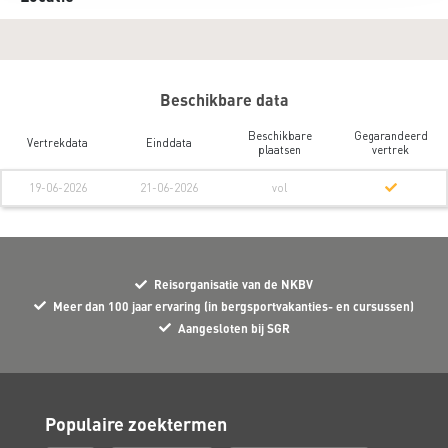
Beschikbare data
Beschikbare
Gegarandeerd
Vertrekdata
Einddata
plaatsen
vertrek
19-06-2026
21-06-2026
vol
Reisorganisatie van de NKBV
Meer dan 100 jaar ervaring (in bergsportvakanties- en cursussen)
Aangesloten bij SGR
Populaire zoektermen