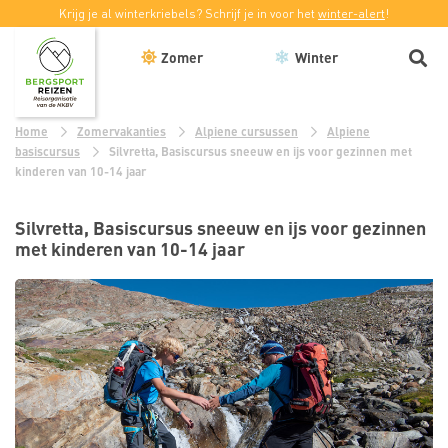
Krijg je al winterkriebels? Schrijf je in voor het
winter-alert
!
Zomer
Winter
Home
Zomervakanties
Alpiene cursussen
Alpiene
basiscursus
Silvretta, Basiscursus sneeuw en ijs voor gezinnen met
kinderen van 10-14 jaar
Silvretta, Basiscursus sneeuw en ijs voor gezinnen
met kinderen van 10-14 jaar