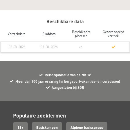
Beschikbare data
Beschikbare
Gegarandeerd
Vertrekdata
Einddata
plaatsen
vertrek
02-08-2026
07-08-2026
vol
Reisorganisatie van de NKBV
Meer dan 100 jaar ervaring (in bergsportvakanties- en cursussen)
Aangesloten bij SGR
Populaire zoektermen
18+
Basiskampen
Alpiene basiscursus