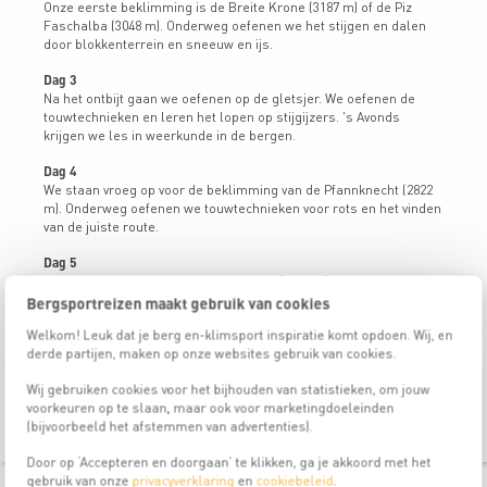
Onze eerste beklimming is de Breite Krone (3187 m) of de Piz
Faschalba (3048 m). Onderweg oefenen we het stijgen en dalen
door blokkenterrein en sneeuw en ijs.
Dag 3
Na het ontbijt gaan we oefenen op de gletsjer. We oefenen de
touwtechnieken en leren het lopen op stijgijzers. 's Avonds
krijgen we les in weerkunde in de bergen.
Dag 4
We staan vroeg op voor de beklimming van de Pfannknecht (2822
m). Onderweg oefenen we touwtechnieken voor rots en het vinden
van de juiste route.
Dag 5
Vandaag beklimmen we de Gemsspitz (3114 m). Hiervoor moeten
we eerste de gletsjer oversteken. Op de gletsjer oefenen we
Bergsportreizen maakt gebruik van cookies
reddingstechnieken en we oefenen het remmen in sneeuw.
Welkom! Leuk dat je berg en-klimsport inspiratie komt opdoen. Wij, en
derde partijen, maken op onze websites gebruik van cookies.
Dag 6
's Ochtends doen we verschillende oefeningen. Afhankelijk van de
Wij gebruiken cookies voor het bijhouden van statistieken, om jouw
wensen van de groep. In de middag dalen we af naar Galtür.
voorkeuren op te slaan, maar ook voor marketingdoeleinden
(bijvoorbeeld het afstemmen van advertenties).
Door op ‘Accepteren en doorgaan’ te klikken, ga je akkoord met het
gebruik van onze
privacyverklaring
en
cookiebeleid
.