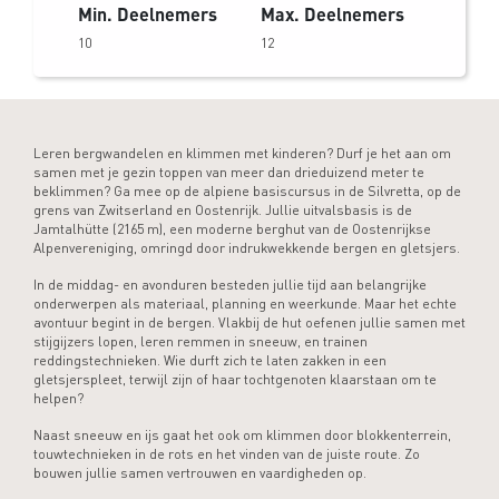
Min. Deelnemers
Max. Deelnemers
10
12
Leren bergwandelen en klimmen met kinderen? Durf je het aan om
samen met je gezin toppen van meer dan drieduizend meter te
beklimmen? Ga mee op de alpiene basiscursus in de Silvretta, op de
grens van Zwitserland en Oostenrijk. Jullie uitvalsbasis is de
Jamtalhütte (2165 m), een moderne berghut van de Oostenrijkse
Alpenvereniging, omringd door indrukwekkende bergen en gletsjers.
In de middag- en avonduren besteden jullie tijd aan belangrijke
onderwerpen als materiaal, planning en weerkunde. Maar het echte
avontuur begint in de bergen. Vlakbij de hut oefenen jullie samen met
stijgijzers lopen, leren remmen in sneeuw, en trainen
reddingstechnieken. Wie durft zich te laten zakken in een
gletsjerspleet, terwijl zijn of haar tochtgenoten klaarstaan om te
helpen?
Naast sneeuw en ijs gaat het ook om klimmen door blokkenterrein,
touwtechnieken in de rots en het vinden van de juiste route. Zo
bouwen jullie samen vertrouwen en vaardigheden op.