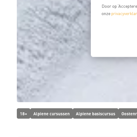
Door op ‘Accepteren
onze
privacyverklar
18+
Alpiene cursussen
Alpiene basiscursus
Oostenr