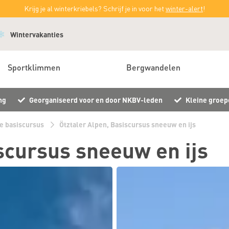
Krijg je al winterkriebels? Schrijf je in voor het
winter-alert
!
Wintervakanties
Sportklimmen
Bergwandelen
ng
Georganiseerd voor en door NKBV-leden
Kleine groep
e basiscursus
Ötztaler Alpen, Basiscursus sneeuw en ijs
scursus sneeuw en ijs