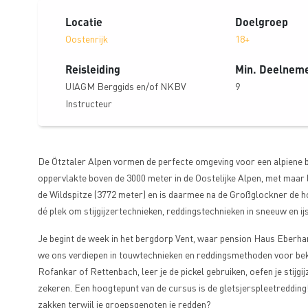
Locatie
Doelgroep
Oostenrijk
18+
Reisleiding
Min. Deelnem
UIAGM Berggids en/of NKBV
9
Instructeur
De Ötztaler Alpen vormen de perfecte omgeving voor een alpiene b
oppervlakte boven de 3000 meter in de Oostelijke Alpen, met maar 
de Wildspitze (3772 meter) en is daarmee na de Großglockner de hoo
dé plek om stijgijzertechnieken, reddingstechnieken in sneeuw en ij
Je begint de week in het bergdorp Vent, waar pension Haus Eberhar
we ons verdiepen in touwtechnieken en reddingsmethoden voor bekli
Rofankar of Rettenbach, leer je de pickel gebruiken, oefen je stijgi
zekeren. Een hoogtepunt van de cursus is de gletsjerspleetredding! D
zakken terwijl je groepsgenoten je redden?