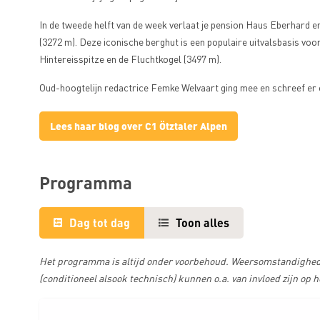
In de tweede helft van de week verlaat je pension Haus Eberhard e
(3272 m). Deze iconische berghut is een populaire uitvalsbasis voor
Hintereisspitze en de Fluchtkogel (3497 m).
Oud-hoogtelijn redactrice Femke Welvaart ging mee en schreef er 
Lees haar blog over C1 Ötztaler Alpen
Programma
Dag tot dag
Toon alles
Het programma is altijd onder voorbehoud. Weersomstandighede
(conditioneel alsook technisch) kunnen o.a. van invloed zijn op 