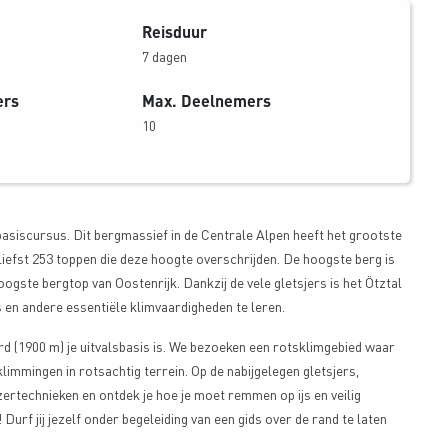
Reisduur
7 dagen
ers
Max. Deelnemers
10
asiscursus. Dit bergmassief in de Centrale Alpen heeft het grootste
liefst 253 toppen die deze hoogte overschrijden. De hoogste berg is
gste bergtop van Oostenrijk. Dankzij de vele gletsjers is het Ötztal
s en andere essentiële klimvaardigheden te leren.
d (1900 m) je uitvalsbasis is. We bezoeken een rotsklimgebied waar
mmingen in rotsachtig terrein. Op de nabijgelegen gletsjers,
jzertechnieken en ontdek je hoe je moet remmen op ijs en veilig
urf jij jezelf onder begeleiding van een gids over de rand te laten