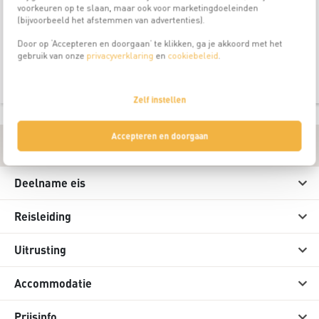
voorkeuren op te slaan, maar ook voor marketingdoeleinden
We gaan via de Ramolgletsjer en eenvoudige graatbeklimming
(bijvoorbeeld het afstemmen van advertenties).
naar de top van de Noordelijke Ramolkogl (3428 m); tocht gaat via
de Ramolgletsjer en eenvoudige graatbeklimming naar de top.
Door op ‘Accepteren en doorgaan’ te klikken, ga je akkoord met het
Retour naar de hut en vervolgens dalen we af naar Obergurgl.
gebruik van onze
privacyverklaring
en
cookiebeleid
.
Rond 17.00 uur eindigt de cursus.
Zelf instellen
Accepteren en doorgaan
Praktische informatie
Deelname eis
Reisleiding
Uitrusting
Accommodatie
Prijsinfo