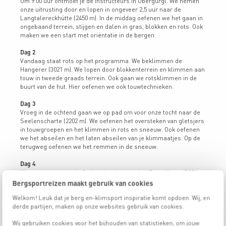
Om 9:00 uur ontmoet je de instructeurs in Obergurgl. We nemen
onze uitrusting door en lopen in ongeveer 2,5 uur naar de
Langtalereckhütte (2450 m). In de middag oefenen we het gaan in
ongebaand terrein; stijgen en dalen in gras, blokken en rots. Ook
maken we een start met oriëntatie in de bergen.
Dag 2
Vandaag staat rots op het programma. We beklimmen de
Hangerer (3021 m). We lopen door blokkenterrein en klimmen aan
touw in tweede graads terrein. Ook gaan we rotsklimmen in de
buurt van de hut. Hier oefenen we ook touwtechnieken.
Dag 3
Vroeg in de ochtend gaan we op pad om voor onze tocht naar de
Seelenscharte (2202 m). We oefenen het oversteken van gletsjers
in touwgroepen en het klimmen in rots en sneeuw. Ook oefenen
we het abseilen en het laten abseilen van je klimmaatjes. Op de
terugweg oefenen we het remmen in de sneeuw.
Dag 4
We gaan over over de Gurlergletsjer naar het Ramolhaus (3006
m). We oefen gebruik pickel en stijgijzertechnieken.
Bergsportreizen maakt gebruik van cookies
Welkom! Leuk dat je berg en-klimsport inspiratie komt opdoen. Wij, en
Dag 5
derde partijen, maken op onze websites gebruik van cookies.
Oefendag: reddingstechnieken, abseilen, tochtenplanning
Wij gebruiken cookies voor het bijhouden van statistieken, om jouw
Dag 6