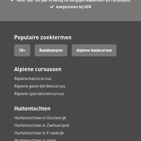
Meer dan 100 jaar ervaring (in bergsportvakanties- en cursussen)
Aangesloten bij SGR
Populaire zoektermen
18+
Basiskampen
Alpiene basiscursus
Alpiene cursussen
Alpiene basiscursus
Alpiene gevorderdencursus
Alpiene specialistencursus
Huttentochten
Huttentochten in Oostenrijk
Huttentochten in Zwitserland
Huttentochten in Frankrijk
Huttentochten in Italië