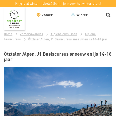
Krijg je al winterkriebels? Schrijf je in voor het
winter-alert
!
Zomer
Winter
Home
Zomervakanties
Alpiene cursussen
Alpiene
basiscursus
Ötztaler Alpen, J1 Basiscursus sneeuw en ijs 14-18 jaar
Ötztaler Alpen, J1 Basiscursus sneeuw en ijs 14-18
jaar