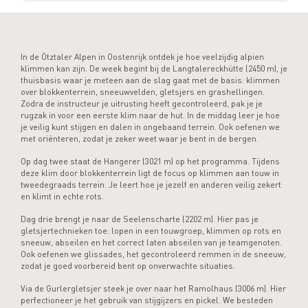
In de Ötztaler Alpen in Oostenrijk ontdek je hoe veelzijdig alpien
klimmen kan zijn. De week begint bij de Langtalereckhütte (2450 m), je
thuisbasis waar je meteen aan de slag gaat met de basis: klimmen
over blokkenterrein, sneeuwvelden, gletsjers en grashellingen.
Zodra de instructeur je uitrusting heeft gecontroleerd, pak je je
rugzak in voor een eerste klim naar de hut. In de middag leer je hoe
je veilig kunt stijgen en dalen in ongebaand terrein. Ook oefenen we
met oriënteren, zodat je zeker weet waar je bent in de bergen.
Op dag twee staat de Hangerer (3021 m) op het programma. Tijdens
deze klim door blokkenterrein ligt de focus op klimmen aan touw in
tweedegraads terrein. Je leert hoe je jezelf en anderen veilig zekert
en klimt in echte rots.
Dag drie brengt je naar de Seelenscharte (2202 m). Hier pas je
gletsjertechnieken toe: lopen in een touwgroep, klimmen op rots en
sneeuw, abseilen en het correct laten abseilen van je teamgenoten.
Ook oefenen we glissades, het gecontroleerd remmen in de sneeuw,
zodat je goed voorbereid bent op onverwachte situaties.
Via de Gurlergletsjer steek je over naar het Ramolhaus (3006 m). Hier
perfectioneer je het gebruik van stijgijzers en pickel. We besteden