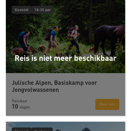
Slovenië
18-35 jaar
Reis is niet meer beschikbaar
Julische Alpen, Basiskamp voor
Jongvolwassenen
Reisduur
Meer info
10
dagen