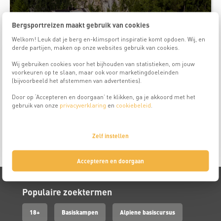
Bergsportreizen maakt gebruik van cookies
Welkom! Leuk dat je berg en-klimsport inspiratie komt opdoen. Wij, en
derde partijen, maken op onze websites gebruik van cookies.
Reis is niet meer beschikbaar
Wij gebruiken cookies voor het bijhouden van statistieken, om jouw
voorkeuren op te slaan, maar ook voor marketingdoeleinden
(bijvoorbeeld het afstemmen van advertenties).
Door op ‘Accepteren en doorgaan’ te klikken, ga je akkoord met het
Julische Alpen, Huttentocht 25-45 jaar
gebruik van onze
privacyverklaring
en
cookiebeleid
.
Reisduur
Meer info
7
Zelf instellen
dagen
Accepteren en doorgaan
Populaire zoektermen
18+
Basiskampen
Alpiene basiscursus