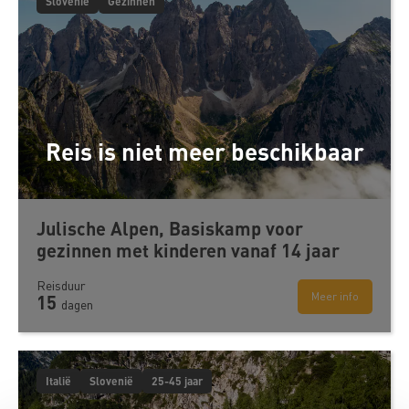
Slovenië
Gezinnen
Reis is niet meer beschikbaar
Julische Alpen, Basiskamp voor
gezinnen met kinderen vanaf 14 jaar
Reisduur
Meer info
15
dagen
Italië
Slovenië
25-45 jaar