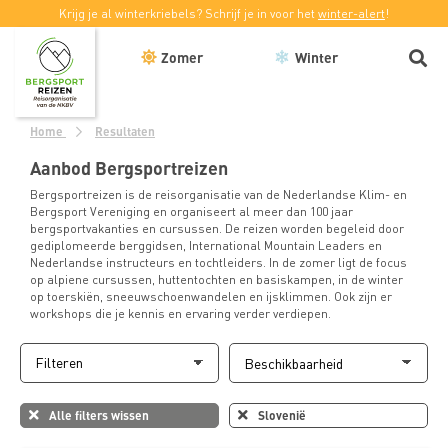
Krijg je al winterkriebels? Schrijf je in voor het
winter-alert
!
Zomer
Winter
Home
Resultaten
Aanbod Bergsportreizen
Bergsportreizen is de reisorganisatie van de Nederlandse Klim- en
Bergsport Vereniging en organiseert al meer dan 100 jaar
bergsportvakanties en cursussen. De reizen worden begeleid door
gediplomeerde berggidsen, International Mountain Leaders en
Nederlandse instructeurs en tochtleiders. In de zomer ligt de focus
op alpiene cursussen, huttentochten en basiskampen, in de winter
op toerskiën, sneeuwschoenwandelen en ijsklimmen. Ook zijn er
workshops die je kennis en ervaring verder verdiepen.
Filteren
Alle filters wissen
Slovenië