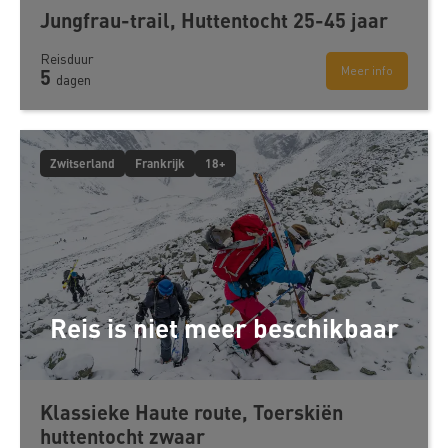
Jungfrau-trail, Huttentocht 25-45 jaar
Reisduur
Meer info
5
dagen
Zwitserland
Frankrijk
18+
Reis is niet meer beschikbaar
Klassieke Haute route, Toerskiën
huttentocht zwaar