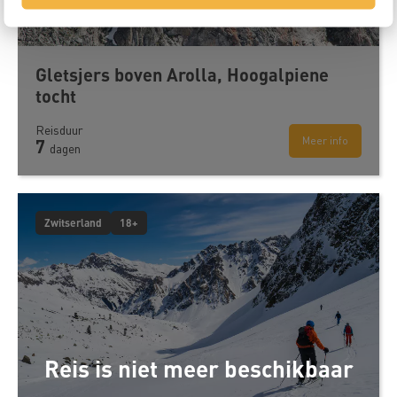
Gletsjers boven Arolla, Hoogalpiene
tocht
Reisduur
Meer info
7
dagen
Zwitserland
18+
Reis is niet meer beschikbaar