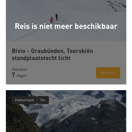
Reis is niet meer beschikbaar
Bivio - Graubünden, Toerskiën
standplaatstocht licht
Reisduur
Meer info
7
dagen
Zwitserland
18+