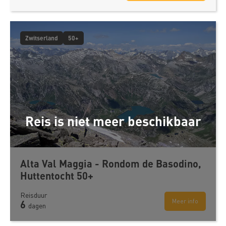
Zwitserland
50+
Reis is niet meer beschikbaar
Alta Val Maggia - Rondom de Basodino,
Huttentocht 50+
Reisduur
Meer info
6
dagen