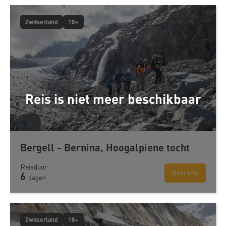
Zwitserland
18+
Reis is niet meer beschikbaar
Bergell - Bernina, Hoogalpiene tocht
Reisduur
Meer info
6
dagen
Zwitserland
18+