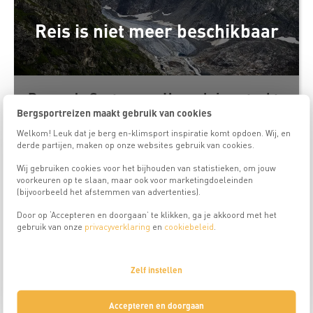
Reis is niet meer beschikbaar
Boven de Sustenpas, Hoogalpiene tocht
Bergsportreizen maakt gebruik van cookies
Reisduur
Welkom! Leuk dat je berg en-klimsport inspiratie komt opdoen. Wij, en
Meer info
6
dagen
derde partijen, maken op onze websites gebruik van cookies.
Wij gebruiken cookies voor het bijhouden van statistieken, om jouw
voorkeuren op te slaan, maar ook voor marketingdoeleinden
(bijvoorbeeld het afstemmen van advertenties).
Zwitserland
18+
Door op ‘Accepteren en doorgaan’ te klikken, ga je akkoord met het
gebruik van onze
privacyverklaring
en
cookiebeleid
.
Zelf instellen
Accepteren en doorgaan
Reis is niet meer beschikbaar