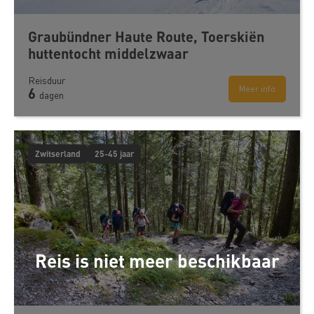
Graubündner Haute Route, Toerskiën
huttentocht middelzwaar
Reisduur
Meer info
6
dagen
Zwitserland
25-45 jaar
Reis is niet meer beschikbaar