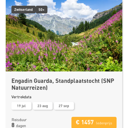
Zwitserland
50+
Engadin Guarda, Standplaatstocht (SNP
Natuurreizen)
Vertrekdata
19 jul
23 aug
27 sep
Reisduur
€ 1457
ledenprijs
8
dagen