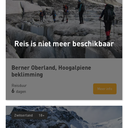
Reis is niet meer beschikbaar
Berner Oberland, Hoogalpiene
beklimming
Reisduur
Meer info
6
dagen
Zwitserland
18+