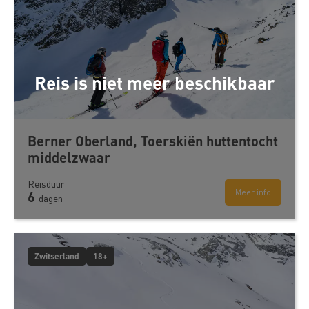
Reis is niet meer beschikbaar
Berner Oberland, Toerskiën huttentocht
middelzwaar
Reisduur
Meer info
6
dagen
Zwitserland
18+