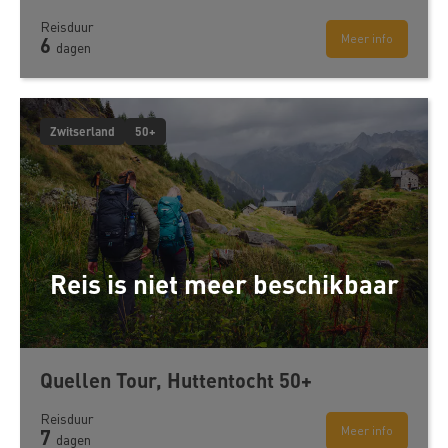
Reisduur
Meer info
6
dagen
Zwitserland
50+
Reis is niet meer beschikbaar
Quellen Tour, Huttentocht 50+
Reisduur
Meer info
7
dagen