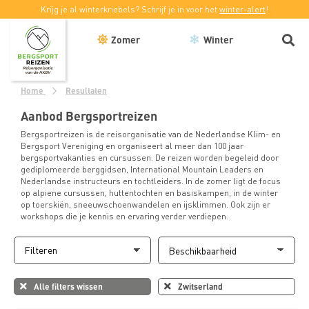
Krijg je al winterkriebels? Schrijf je in voor het
winter-alert
!
Zomer
Winter
Home
Resultaten
Aanbod Bergsportreizen
Bergsportreizen is de reisorganisatie van de Nederlandse Klim- en
Bergsport Vereniging en organiseert al meer dan 100 jaar
bergsportvakanties en cursussen. De reizen worden begeleid door
gediplomeerde berggidsen, International Mountain Leaders en
Nederlandse instructeurs en tochtleiders. In de zomer ligt de focus
op alpiene cursussen, huttentochten en basiskampen, in de winter
op toerskiën, sneeuwschoenwandelen en ijsklimmen. Ook zijn er
workshops die je kennis en ervaring verder verdiepen.
Filteren
Alle filters wissen
Zwitserland